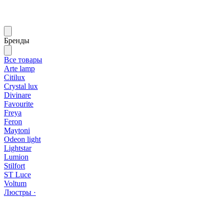
Бренды
Все товары
Arte lamp
Citilux
Crystal lux
Divinare
Favourite
Freya
Feron
Maytoni
Odeon light
Lightstar
Lumion
Stilfort
ST Luce
Voltum
Люстры ·