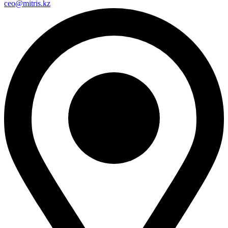
ceo@mitris.kz