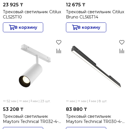
23 925 ₸
12 675 ₸
Трековый светильник Citilux
Трековый светильник Citilux
CL525T10
Bruno CL565T14
В корзину
В корзину
⭤ 52 мм | ⭤ мм | ⭥ мм | 23 шт.
⭤ мм | ⭤ мм | ⭥ мм | 8 шт.
53 208 ₸
83 880 ₸
Трековый светильник
Трековый светильник
Maytoni Technical TR032-4-
Maytoni Technical TR030-4-
12WTW-M-DSZ-W
30WTW-DSZ-B