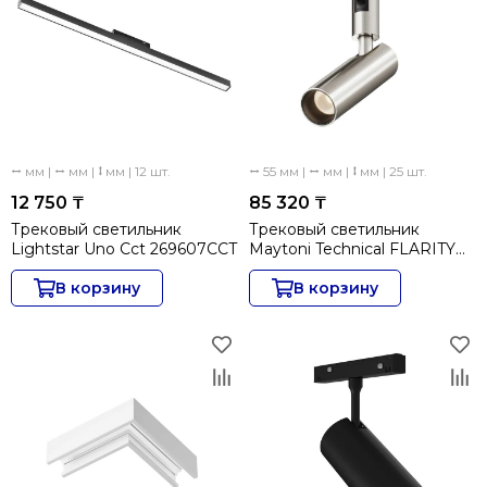
⭤ мм | ⭤ мм | ⭥ мм | 12 шт.
⭤ 55 мм | ⭤ мм | ⭥ мм | 25 шт.
12 750 ₸
85 320 ₸
Трековый светильник
Трековый светильник
Lightstar Uno Cct 269607CCT
Maytoni Technical FLARITY
Focus Led TR144-1-12W3K-
В корзину
W-PT
В корзину