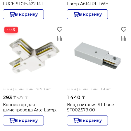
LUCE ST015.422.14.1
Lamp A6141PL-1WH
В корзину
В корзину
−44%
⭤ мм | ⭤ мм | ⭥ мм | 2690 шт.
⭤ мм | ⭤ мм | ⭥ мм | 181 шт.
293 ₸
1 440 ₸
527 ₸
Коннектор для
Ввод питания ST Luce
шинопровода Arte Lamp
ST002.579.00
Track Accessories A140033
В корзину
В корзину