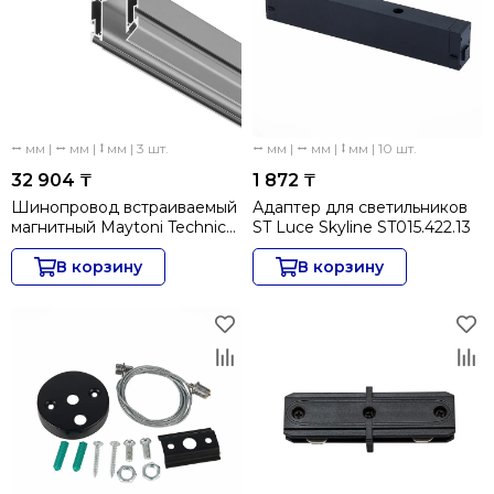
⭤ мм | ⭤ мм | ⭥ мм | 3 шт.
⭤ мм | ⭤ мм | ⭥ мм | 10 шт.
32 904 ₸
1 872 ₸
Шинопровод встраиваемый
Адаптер для светильников
магнитный Maytoni Technical
ST Luce Skyline ST015.422.13
Exility Busbar TRA034MP-
212S
В корзину
В корзину