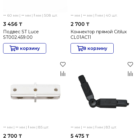
⭤ 60 мм | ⭤ мм | ⭥ мм | 508 шт.
⭤ мм | ⭤ мм | ⭥ мм | 40 шт.
3 456 ₸
2 700 ₸
Подвес ST Luce
Коннектор прямой Citilux
ST002.459.00
CL01AC11
В корзину
В корзину
⭤ мм | ⭤ мм | ⭥ мм | 85 шт.
⭤ мм | ⭤ мм | ⭥ мм | 83 шт.
2 700 ₸
5 475 ₸