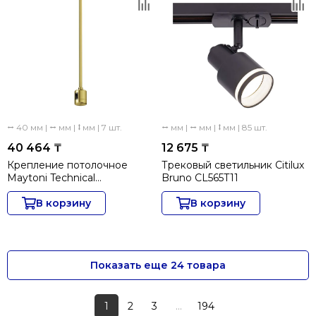
⭤ 40 мм | ⭤ мм | ⭥ мм | 7 шт.
⭤ мм | ⭤ мм | ⭥ мм | 85 шт.
40 464 ₸
12 675 ₸
Крепление потолочное
Трековый светильник Citilux
Maytoni Technical
Bruno CL565T11
Accessories for tracks Flarity
TRA158C-IPCL1-BS
В корзину
В корзину
Показать еще 24 товара
1
2
3
...
194