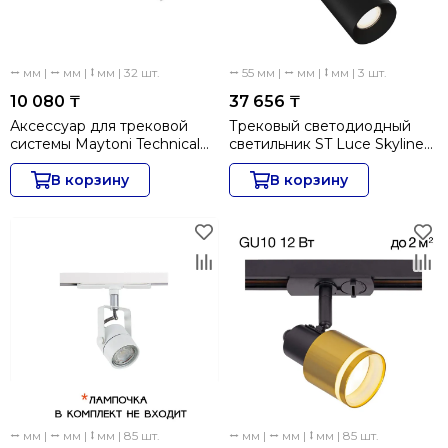
⭤ мм | ⭤ мм | ⭥ мм | 32 шт.
⭤ 55 мм | ⭤ мм | ⭥ мм | 3 шт.
10 080 ₸
37 656 ₸
Аксессуар для трековой
Трековый светодиодный
системы Maytoni Technical
светильник ST Luce Skyline
EXILITY Accessories for tracks
48 ST1365.446.18_DIM
Exility TRAMN034CL-41W
В корзину
В корзину
⭤ мм | ⭤ мм | ⭥ мм | 85 шт.
⭤ мм | ⭤ мм | ⭥ мм | 85 шт.