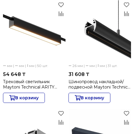
⭤ мм | ⭤ мм | ⭥ мм | 50 шт.
⭤ 26 мм | ⭤ мм | ⭥ мм | 31 шт.
54 648 ₸
31 608 ₸
Трековый светильник
Шинопровод накладной/
Maytoni Technical ARITY
подвесной Maytoni Technical
Basis TR238-1-12W3K-B
Busbar trunkings Basity
В корзину
TRX172-R-112B
В корзину