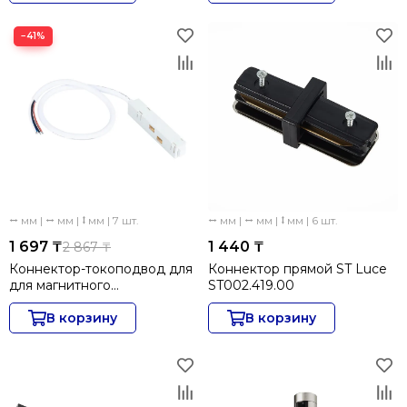
−41%
⭤ мм | ⭤ мм | ⭥ мм | 7 шт.
⭤ мм | ⭤ мм | ⭥ мм | 6 шт.
1 697 ₸
1 440 ₸
2 867 ₸
Коннектор-токоподвод для
Коннектор прямой ST Luce
для магнитного
ST002.419.00
шинопровода Arte Lamp
Linea-accessories A480133
В корзину
В корзину