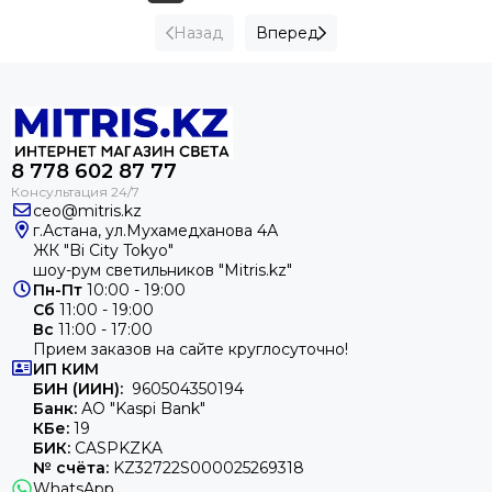
Назад
Вперед
8 ‪778 602 87 77
ceo@mitris.kz
г.Астана, ул.Мухамедханова 4А
ЖК "Bi City Tokyo"
шоу-рум светильников "Mitris.kz"
Пн-Пт
10:00 - 19:00
Сб
11:00 - 19:00
Вс
11:00 - 17:00
Прием заказов на сайте круглосуточно!
ИП
КИМ
БИН (ИИН):
960504350194
Банк:
АО "Kaspi Bank"
КБе:
19
БИК:
CASPKZKA
№ счёта:
KZ32722S000025269318
WhatsApp