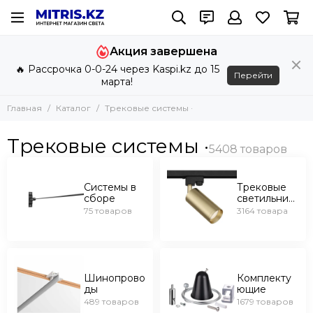
Трековые системы ·
Акция завершена
Все товары
🔥 Рассрочка 0-0-24 через Kaspi.kz до 15
Системы в сборе
Перейти
марта!
Трековые светильники
Шинопроводы
Главная
Каталог
Трековые системы ·
Комплектующие
Трековые системы ·
Струнные светильники
Системы в
Трековые
сборе
светильник
и
75 товаров
3164 товара
Шинопрово
Комплекту
ды
ющие
489 товаров
1679 товаров