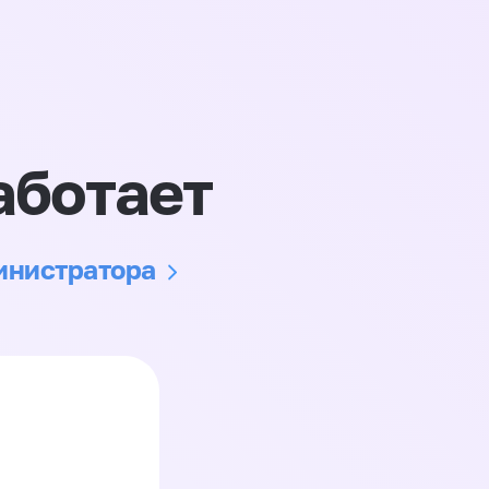
аботает
министратора