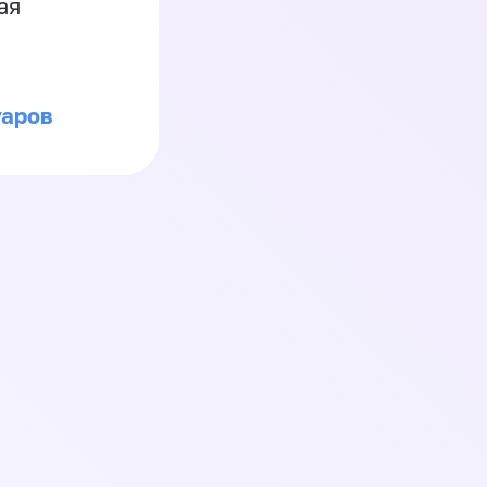
ая
уаров