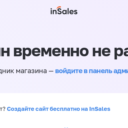
н временно не р
войдите в панель ад
дник магазина —
Создайте сайт бесплатно на InSales
йт?