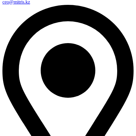
ceo@mitris.kz