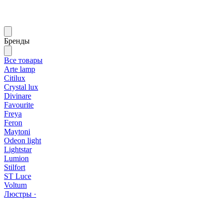
Бренды
Все товары
Arte lamp
Citilux
Crystal lux
Divinare
Favourite
Freya
Feron
Maytoni
Odeon light
Lightstar
Lumion
Stilfort
ST Luce
Voltum
Люстры ·