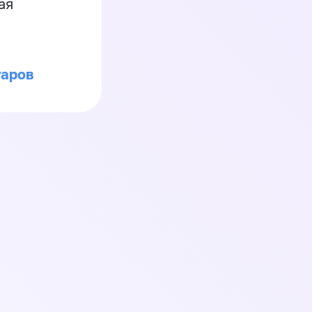
ая
уаров