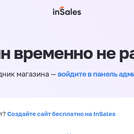
н временно не р
войдите в панель ад
дник магазина —
Создайте сайт бесплатно на InSales
йт?