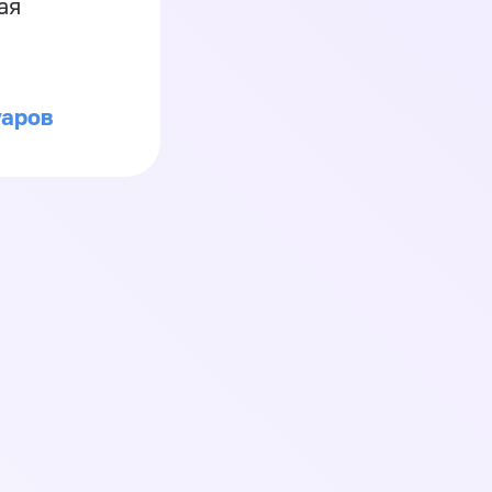
ая
уаров