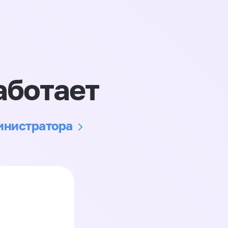
аботает
министратора