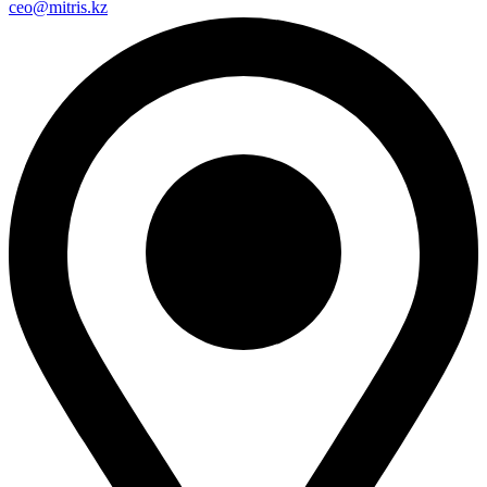
ceo@mitris.kz