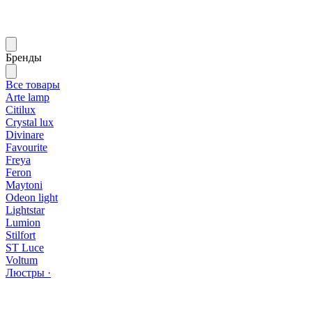
Бренды
Все товары
Arte lamp
Citilux
Crystal lux
Divinare
Favourite
Freya
Feron
Maytoni
Odeon light
Lightstar
Lumion
Stilfort
ST Luce
Voltum
Люстры ·