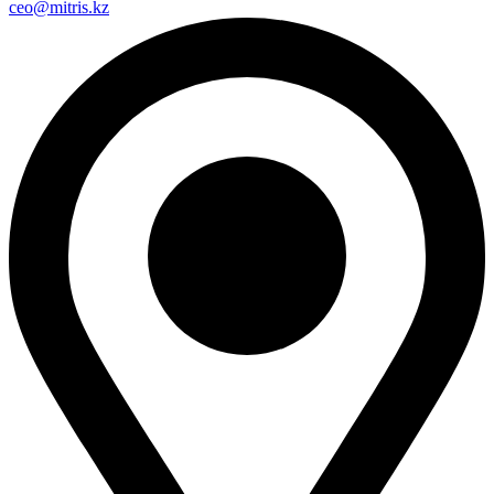
ceo@mitris.kz