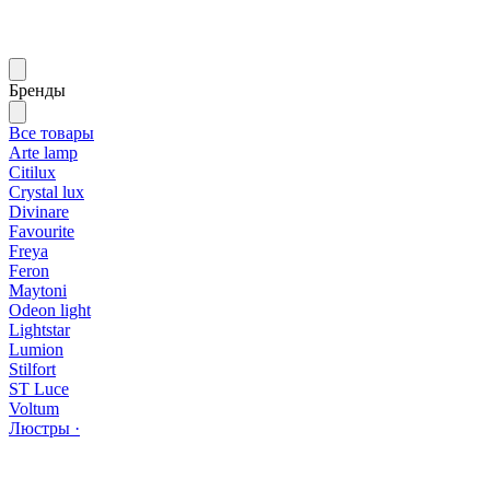
Бренды
Все товары
Arte lamp
Citilux
Crystal lux
Divinare
Favourite
Freya
Feron
Maytoni
Odeon light
Lightstar
Lumion
Stilfort
ST Luce
Voltum
Люстры ·