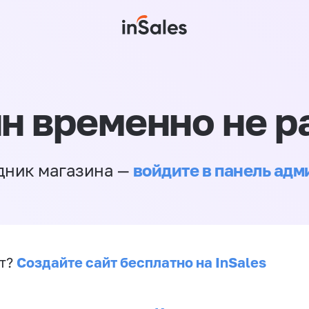
н временно не р
войдите в панель ад
дник магазина —
Создайте сайт бесплатно на InSales
йт?