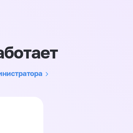
аботает
министратора