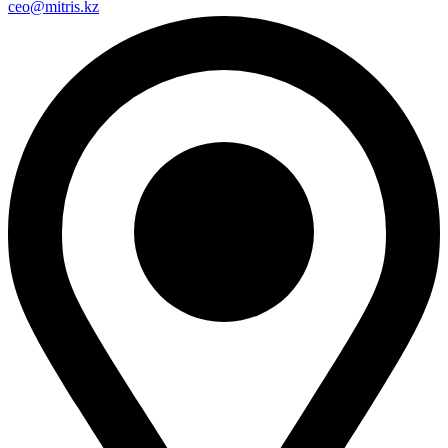
ceo@mitris.kz