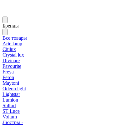
Бренды
Все товары
Arte lamp
Citilux
Crystal lux
Divinare
Favourite
Freya
Feron
Maytoni
Odeon light
Lightstar
Lumion
Stilfort
ST Luce
Voltum
Люстры ·