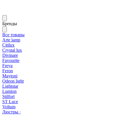
Бренды
Все товары
Arte lamp
Citilux
Crystal lux
Divinare
Favourite
Freya
Feron
Maytoni
Odeon light
Lightstar
Lumion
Stilfort
ST Luce
Voltum
Люстры ·