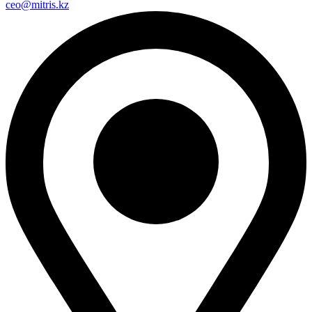
ceo@mitris.kz