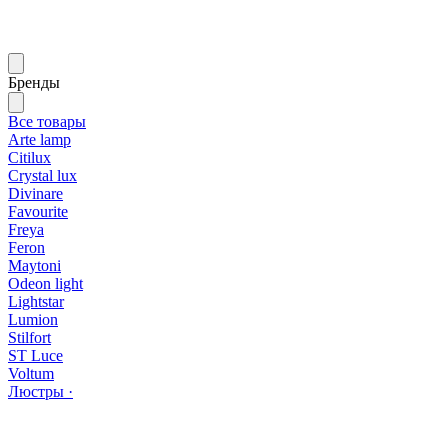
Бренды
Все товары
Arte lamp
Citilux
Crystal lux
Divinare
Favourite
Freya
Feron
Maytoni
Odeon light
Lightstar
Lumion
Stilfort
ST Luce
Voltum
Люстры ·