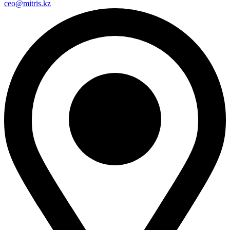
ceo@mitris.kz