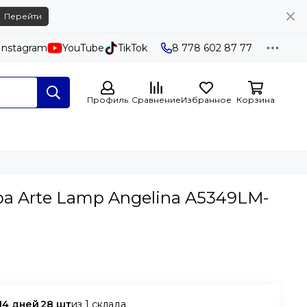
Перейти
Instagram
YouTube
TikTok
8 ‪778 602 87 77
Профиль
Сравнение
Избранное
Корзина
а Arte Lamp Angelina A5349LM-
из 1 склада
14 дней
28