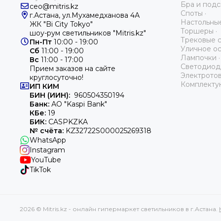
Бра и подс
ceo@mitris.kz
Споты ·
г.Астана, ул.Мухамедханова 4А
Настольные
ЖК "Bi City Tokyo"
Торшеры ·
шоу-рум светильников "Mitris.kz"
Трековые с
Пн-Пт
10:00 - 19:00
Уличное ос
Сб
11:00 - 19:00
Лампочки ·
Вс
11:00 - 17:00
Светодиодн
Прием заказов на сайте
Электротов
круглосуточно!
Комплекту
ИП
КИМ
БИН (ИИН):
960504350194
Банк:
АО "Kaspi Bank"
КБе:
19
БИК:
CASPKZKA
№ счёта:
KZ32722S000025269318
WhatsApp
Instagram
YouTube
TikTok
2026 © Mitris.kz - онлайн гипермаркет светильников в г.Астана.