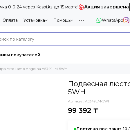
Акция завершена
чка 0-0-24 через Kaspi.kz до 15 марта!
Оплата
Установка
Помощь
WhatsApp
тзывы покупателей
ра Arte Lamp Angelina A5349LM-5WH
Подвесная люстр
5WH
Артикул:
A5349LM-5WH
99 392 ₸
Доступно под заказ 10-