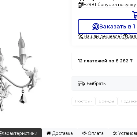
+2981 бонус за покупку
Заказать в 1
Нашли дешевле?
Зад
12 платежей по 8 282 ₸
Выбрать
Люстры ·
Бренды
Подвес
Характеристики
🚚 Доставка
💳 Оплата
🛠️ Устано