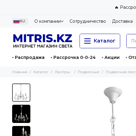
🔥 Рассро
О компании
Сотрудничество
Доставка
RU
Каталог
▫️ Распродажа
▫️ Рассрочка 0-0-24
▫️ Акции
▫️ О
Главная
Каталог
Люстры ·
Подвесные
Подвесная люст