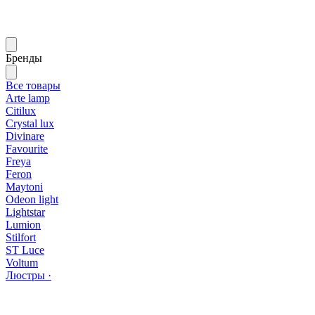
Бренды
Все товары
Arte lamp
Citilux
Crystal lux
Divinare
Favourite
Freya
Feron
Maytoni
Odeon light
Lightstar
Lumion
Stilfort
ST Luce
Voltum
Люстры ·