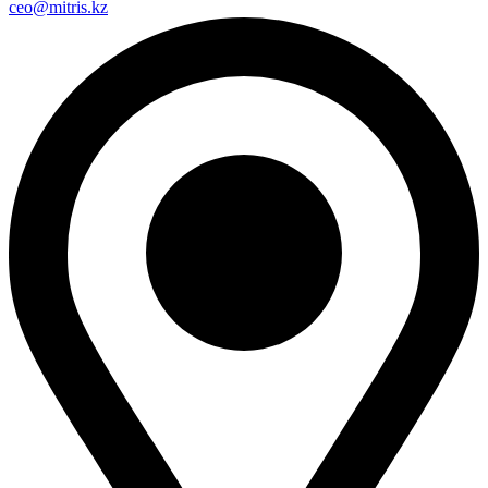
ceo@mitris.kz