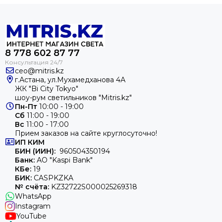
8 ‪778 602 87 77
ceo@mitris.kz
г.Астана, ул.Мухамедханова 4А
ЖК "Bi City Tokyo"
шоу-рум светильников "Mitris.kz"
Пн-Пт
10:00 - 19:00
Сб
11:00 - 19:00
Вс
11:00 - 17:00
Прием заказов на сайте круглосуточно!
ИП
КИМ
БИН (ИИН):
960504350194
Банк:
АО "Kaspi Bank"
КБе:
19
БИК:
CASPKZKA
№ счёта:
KZ32722S000025269318
WhatsApp
Instagram
YouTube