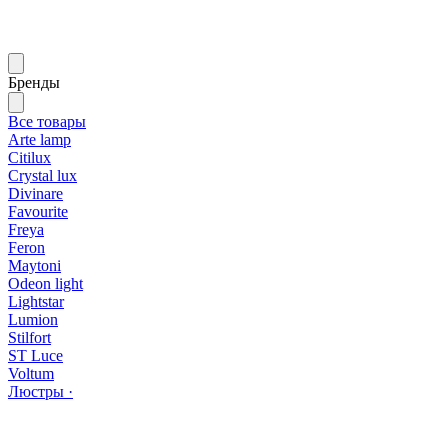
Бренды
Все товары
Arte lamp
Citilux
Crystal lux
Divinare
Favourite
Freya
Feron
Maytoni
Odeon light
Lightstar
Lumion
Stilfort
ST Luce
Voltum
Люстры ·