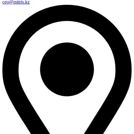
ceo@mitris.kz