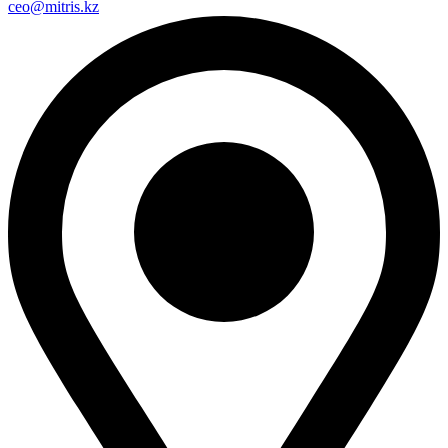
ceo@mitris.kz