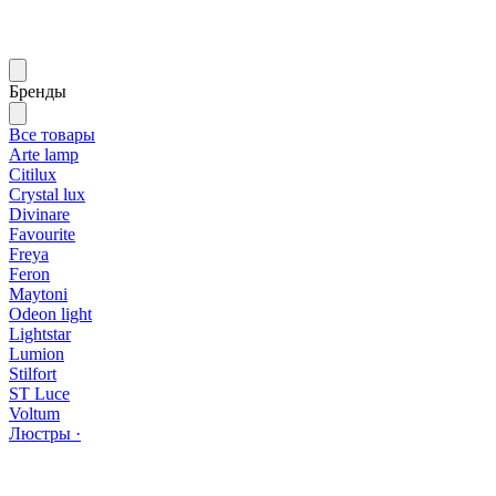
Бренды
Все товары
Arte lamp
Citilux
Crystal lux
Divinare
Favourite
Freya
Feron
Maytoni
Odeon light
Lightstar
Lumion
Stilfort
ST Luce
Voltum
Люстры ·