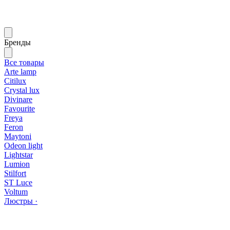
Бренды
Все товары
Arte lamp
Citilux
Crystal lux
Divinare
Favourite
Freya
Feron
Maytoni
Odeon light
Lightstar
Lumion
Stilfort
ST Luce
Voltum
Люстры ·