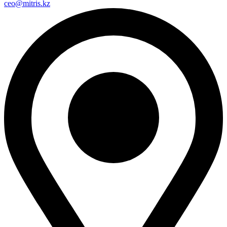
ceo@mitris.kz