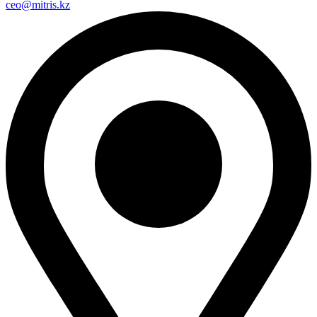
ceo@mitris.kz