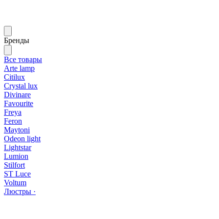
Бренды
Все товары
Arte lamp
Citilux
Crystal lux
Divinare
Favourite
Freya
Feron
Maytoni
Odeon light
Lightstar
Lumion
Stilfort
ST Luce
Voltum
Люстры ·