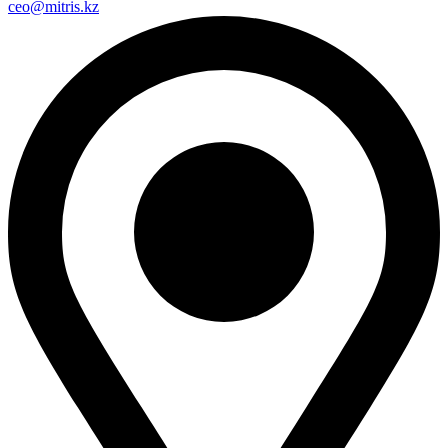
ceo@mitris.kz