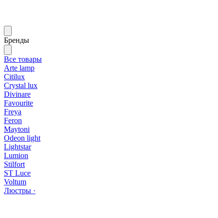
Бренды
Все товары
Arte lamp
Citilux
Crystal lux
Divinare
Favourite
Freya
Feron
Maytoni
Odeon light
Lightstar
Lumion
Stilfort
ST Luce
Voltum
Люстры ·