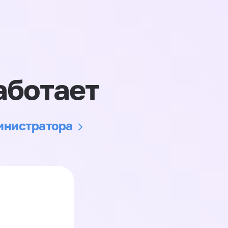
аботает
министратора