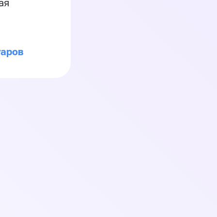
ая
уаров