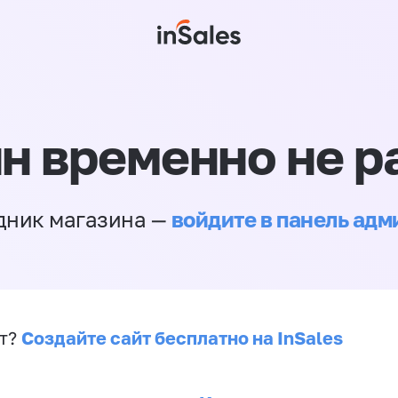
н временно не р
войдите в панель ад
дник магазина —
Создайте сайт бесплатно на InSales
йт?