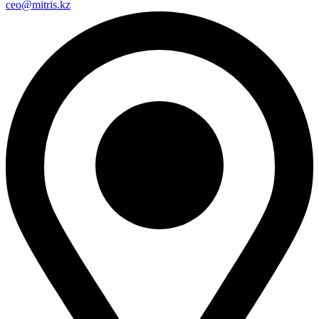
ceo@mitris.kz