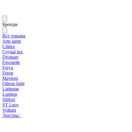
Бренды
Все товары
Arte lamp
Citilux
Crystal lux
Divinare
Favourite
Freya
Feron
Maytoni
Odeon light
Lightstar
Lumion
Stilfort
ST Luce
Voltum
Люстры ·