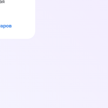
ая
уаров