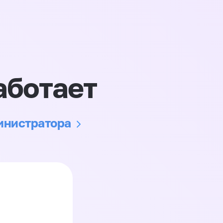
аботает
министратора