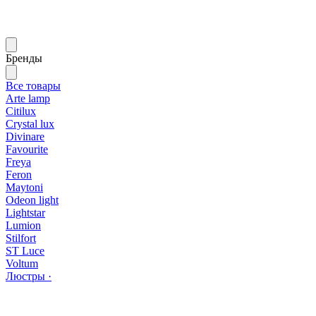
Бренды
Все товары
Arte lamp
Citilux
Crystal lux
Divinare
Favourite
Freya
Feron
Maytoni
Odeon light
Lightstar
Lumion
Stilfort
ST Luce
Voltum
Люстры ·