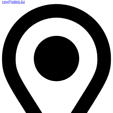
ceo@mitris.kz