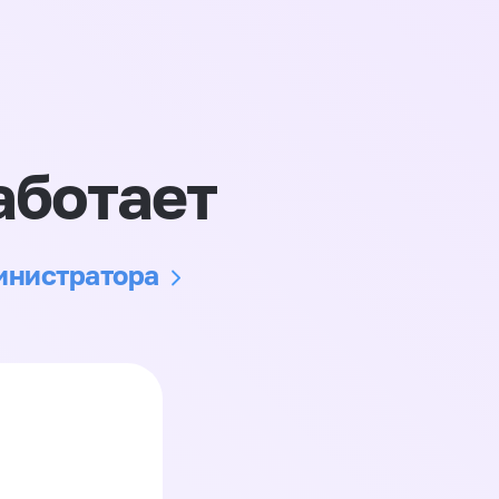
аботает
министратора