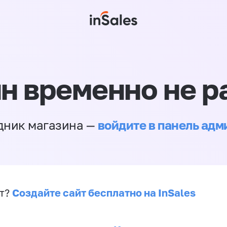
н временно не р
войдите в панель ад
дник магазина —
Создайте сайт бесплатно на InSales
йт?