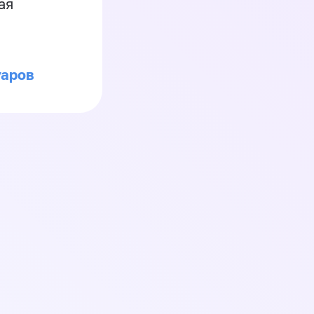
ая
уаров