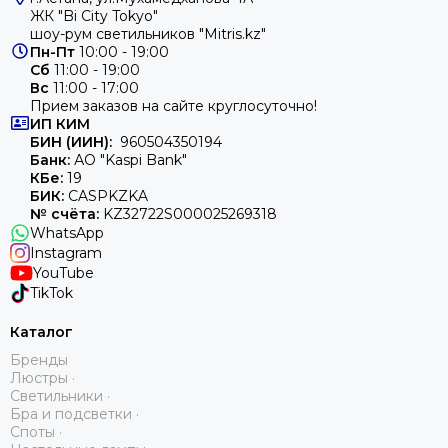
ЖК "Bi City Tokyo"
шоу-рум светильников "Mitris.kz"
Пн-Пт
10:00 - 19:00
Сб
11:00 - 19:00
Вс
11:00 - 17:00
Прием заказов на сайте круглосуточно!
ИП
КИМ
БИН (ИИН):
960504350194
Банк:
АО "Kaspi Bank"
КБе:
19
БИК:
CASPKZKA
№ счёта:
KZ32722S000025269318
WhatsApp
Instagram
YouTube
TikTok
Каталог
Бренды
Люстры ·
Светильники ·
Бра и подсветки ·
Споты ·