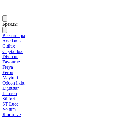
Бренды
Все товары
Arte lamp
Citilux
Crystal lux
Divinare
Favourite
Freya
Feron
Maytoni
Odeon light
Lightstar
Lumion
Stilfort
ST Luce
Voltum
Люстры ·