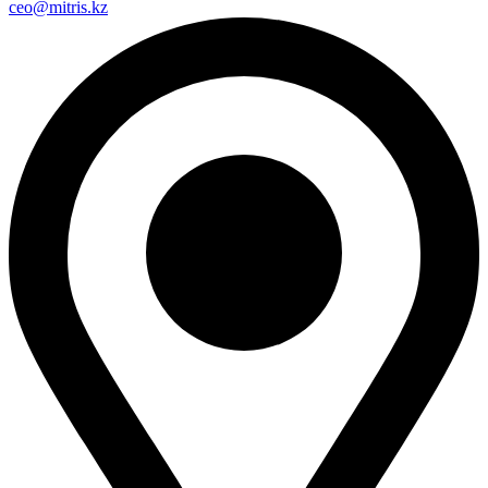
ceo@mitris.kz