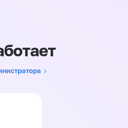
аботает
министратора