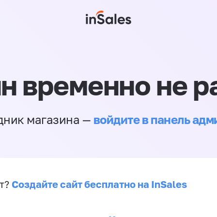
н временно не р
войдите в панель ад
дник магазина —
Создайте сайт бесплатно на InSales
йт?