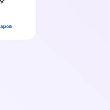
ая
уаров